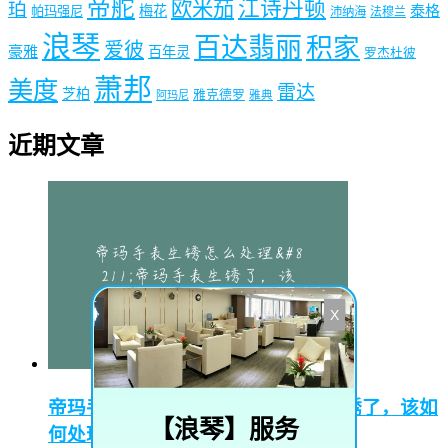
帝舵
欧米茄
江诗丹顿
珀
梅花
泰格
帕玛强尼
沛纳海
法穆兰
浪琴
百达翡丽
积家
爱彼
豪雅
百年灵
罗杰杜彼
萧邦
美度
雷达
芝柏
雅克德罗
阿玛尼
雅典
近期文章
X
帝玛手表生锈怎么处理–帝玛手表生锈了，该如
【
浪琴
】服务
何处理？