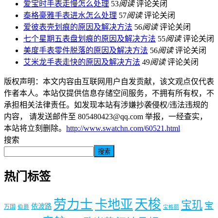
爱宝时手表走慢怎么处理
53
阅读
评论关闭
泰格豪雅手表进水怎么处理
57
阅读
评论关闭
爱彼表壳划痕的原因及解决方法
56
阅读
评论关闭
七个星期五表盘划痕的原因及解决方法
55
阅读
评论关闭
美度手表零件脱落的原因及解决方法
56
阅读
评论关闭
艾米龙手表走快的原因及解决方法
49
阅读
评论关闭
版权声明：本文内容由互联网用户自发贡献，该文观点仅代表
作者本人。本站仅提供信息存储空间服务，不拥有所有权，不
承担相关法律责任。如发现本站有涉嫌抄袭侵权/违法违规的
内容， 请发送邮件至 805480423@qq.com 举报，一经查实，
本站将立刻删除。
http://www.swatchn.com/60521.html
搜索
搜索
热门标签
劳力士
天梭
卡地亚
宝玑
宝
依波路
万国
伯爵
宝格丽