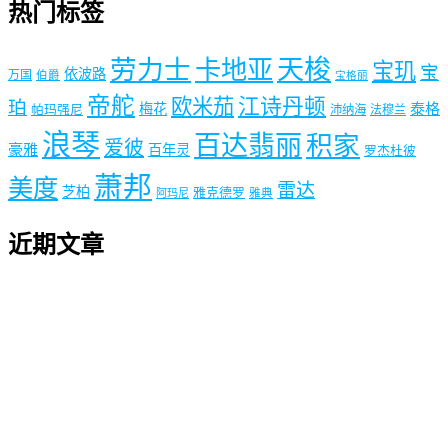
热门标签
劳力士
天梭
卡地亚
宝玑
宝
依波路
万国
伯爵
宝格丽
帝舵
欧米茄
江诗丹顿
珀
梅花
泰格
帕玛强尼
沛纳海
法穆兰
浪琴
百达翡丽
积家
爱彼
豪雅
百年灵
罗杰杜彼
萧邦
美度
雷达
芝柏
雅克德罗
阿玛尼
雅典
近期文章