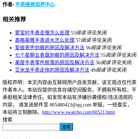
作者:
手表维修保养中心
相关推荐
爱宝时手表走慢怎么处理
53
阅读
评论关闭
泰格豪雅手表进水怎么处理
57
阅读
评论关闭
爱彼表壳划痕的原因及解决方法
56
阅读
评论关闭
七个星期五表盘划痕的原因及解决方法
55
阅读
评论关闭
美度手表零件脱落的原因及解决方法
56
阅读
评论关闭
艾米龙手表走快的原因及解决方法
49
阅读
评论关闭
版权声明：本文内容由互联网用户自发贡献，该文观点仅代表
作者本人。本站仅提供信息存储空间服务，不拥有所有权，不
承担相关法律责任。如发现本站有涉嫌抄袭侵权/违法违规的
内容， 请发送邮件至 805480423@qq.com 举报，一经查实，
本站将立刻删除。
http://www.swatchn.com/60521.html
搜索
搜索