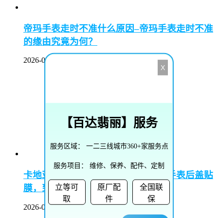
帝玛手表走时不准什么原因–帝玛手表走时不准
的缘由究竟为何？
2026-07-12
X
【
百达翡丽
】服务
服务区域：
一二三线城市360+家服务点
服务项目：
维修、保养、配件、定制
卡地亚手表后盖的膜能撕吗–卡地亚手表后盖贴
立等可
原厂配
全国联
膜，到底该不该撕掉？
取
件
保
2026-07-12