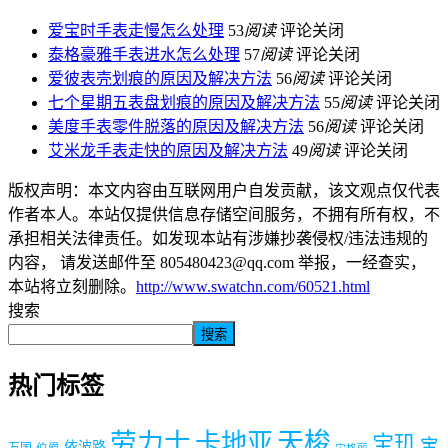
爱宝时手表走慢怎么处理
53
阅读
评论关闭
泰格豪雅手表进水怎么处理
57
阅读
评论关闭
爱彼表壳划痕的原因及解决方法
56
阅读
评论关闭
七个星期五表盘划痕的原因及解决方法
55
阅读
评论关闭
美度手表零件脱落的原因及解决方法
56
阅读
评论关闭
艾米龙手表走快的原因及解决方法
49
阅读
评论关闭
版权声明：本文内容由互联网用户自发贡献，该文观点仅代表
作者本人。本站仅提供信息存储空间服务，不拥有所有权，不
承担相关法律责任。如发现本站有涉嫌抄袭侵权/违法违规的
内容， 请发送邮件至 805480423@qq.com 举报，一经查实，
本站将立刻删除。
http://www.swatchn.com/60521.html
搜索
搜索
热门标签
劳力士
天梭
卡地亚
宝玑
宝
依波路
万国
伯爵