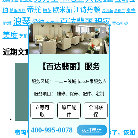
宝格丽
帝舵
欧米茄
江诗丹顿
珀
梅花
泰格
帕玛强尼
沛纳海
法穆兰
浪琴
百达翡丽
积家
爱彼
豪雅
百年灵
罗杰杜彼
X
萧邦
美度
雷达
芝柏
雅克德罗
阿玛尼
雅典
近期文章
【
百达翡丽
】服务
服务区域：
一二三线城市360+家服务点
服务项目：
维修、保养、配件、定制
立等可
原厂配
全国联
取
件
保
400-995-0078
拨打电话
帝玛手表生锈怎么处理–帝玛手表生锈了，该如