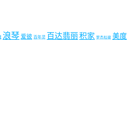
浪琴
百达翡丽
积家
美度
爱彼
雅
百年灵
罗杰杜彼