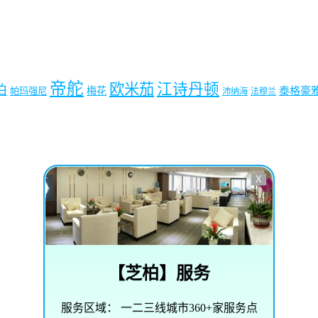
帝舵
欧米茄
江诗丹顿
珀
梅花
泰格豪
帕玛强尼
沛纳海
法穆兰
X
【
芝柏
】服务
服务区域：
一二三线城市360+家服务点