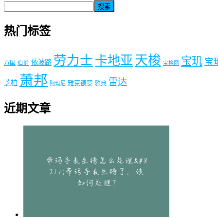
搜索
热门标签
劳力士
天梭
卡地亚
宝玑
宝
依波路
万国
伯爵
宝格丽
萧邦
雷达
芝柏
雅克德罗
阿玛尼
雅典
近期文章