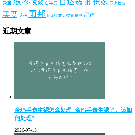
浪琴
百达翡丽
积家
爱彼
豪雅
百年灵
罗杰杜彼
萧邦
美度
雷达
芝柏
雅克德罗
阿玛尼
雅典
近期文章
帝玛手表生锈怎么处理–帝玛手表生锈了，该如
何处理？
2026-07-13