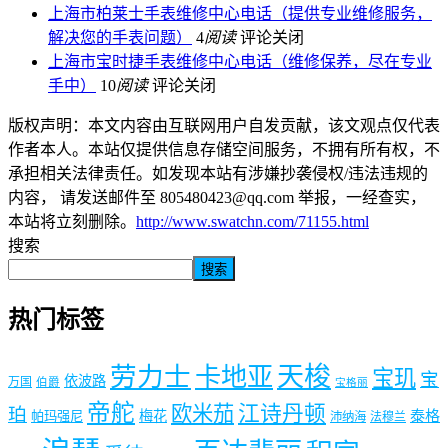
上海市柏莱士手表维修中心电话（提供专业维修服务，
解决您的手表问题）
4
阅读
评论关闭
上海市宝时捷手表维修中心电话（维修保养，尽在专业
手中）
10
阅读
评论关闭
版权声明：本文内容由互联网用户自发贡献，该文观点仅代表
作者本人。本站仅提供信息存储空间服务，不拥有所有权，不
承担相关法律责任。如发现本站有涉嫌抄袭侵权/违法违规的
内容， 请发送邮件至 805480423@qq.com 举报，一经查实，
本站将立刻删除。
http://www.swatchn.com/71155.html
搜索
搜索
热门标签
劳力士
天梭
卡地亚
宝玑
宝
依波路
万国
伯爵
宝格丽
帝舵
欧米茄
江诗丹顿
珀
梅花
泰格
帕玛强尼
沛纳海
法穆兰