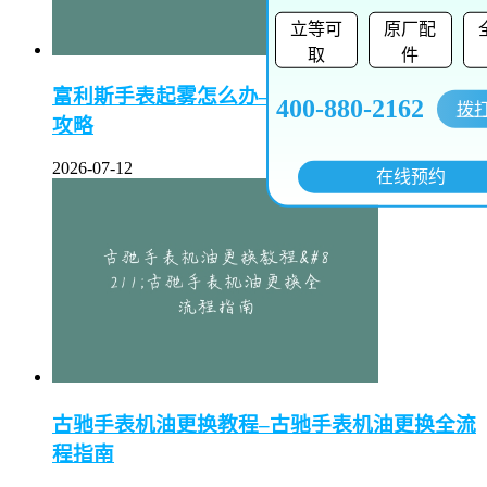
立等可
原厂配
取
件
富利斯手表起雾怎么办–富利斯手表起雾解决全
400-880-2162
拨
攻略
2026-07-12
在线预约
古驰手表机油更换教程–古驰手表机油更换全流
程指南