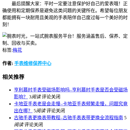
最后提醒大家：平时一定要注意保护好自己的爱表哦！正
确使用和定期保养是避免这类问题的关键所在。希望每位朋友
都能拥有一块耐用且美观的手表陪伴自己度过每一个美好的时
刻！
标签:
梅花
作者:
手表维修保养中心
相关推荐
亨利慕时手表受磁场影响吗–亨利慕时手表是否会受磁场
影响？
3
阅读
评论关闭
卡地亚手表老是会走慢–卡地亚手表频繁走慢，问题究竟
出在哪？
5
阅读
评论关闭
古驰手表更换表带教程–古驰手表表带更换全流程指南
5
阅读
评论关闭