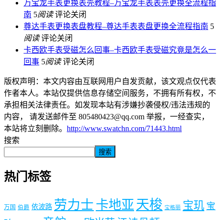
万宝龙手表更换表壳教程–万宝龙手表表壳更换全流程指
南
5
阅读
评论关闭
尊达手表更换表盘教程–尊达手表表盘更换全流程指南
5
阅读
评论关闭
卡西欧手表受磁怎么回事–卡西欧手表受磁究竟是怎么一
回事
5
阅读
评论关闭
版权声明：本文内容由互联网用户自发贡献，该文观点仅代表
作者本人。本站仅提供信息存储空间服务，不拥有所有权，不
承担相关法律责任。如发现本站有涉嫌抄袭侵权/违法违规的
内容， 请发送邮件至 805480423@qq.com 举报，一经查实，
本站将立刻删除。
http://www.swatchn.com/71443.html
搜索
搜索
热门标签
劳力士
天梭
卡地亚
宝玑
宝
依波路
万国
伯爵
宝格丽