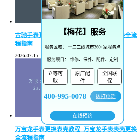
【
梅花
】服务
古驰手表更换表带教程–古驰手表表带更换全流
程指南
服务区域：
一二三线城市360+家服务点
2026-07-15
服务项目：
维修、保养、配件、定制
立等可
原厂配
全国联
取
件
保
400-995-0078
拨打电话
在线预约
万宝龙手表更换表壳教程–万宝龙手表表壳更换
全流程指南