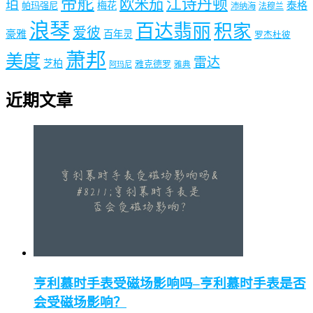
帝舵
欧米茄
江诗丹顿
珀
梅花
泰格
帕玛强尼
沛纳海
法穆兰
浪琴
百达翡丽
积家
爱彼
豪雅
百年灵
罗杰杜彼
萧邦
美度
雷达
芝柏
雅克德罗
阿玛尼
雅典
近期文章
亨利慕时手表受磁场影响吗–亨利慕时手表是否
会受磁场影响？