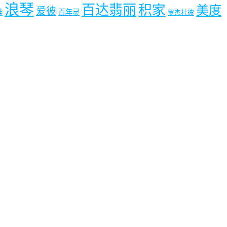
浪琴
百达翡丽
积家
美度
爱彼
雅
百年灵
罗杰杜彼