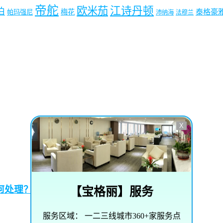
帝舵
欧米茄
江诗丹顿
珀
梅花
泰格豪
帕玛强尼
沛纳海
法穆兰
X
何处理？
【
宝格丽
】服务
服务区域：
一二三线城市360+家服务点