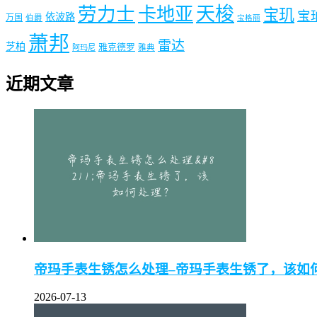
劳力士
天梭
卡地亚
宝玑
宝
依波路
万国
伯爵
宝格丽
萧邦
雷达
芝柏
雅克德罗
阿玛尼
雅典
近期文章
帝玛手表生锈怎么处理–帝玛手表生锈了，该如
2026-07-13