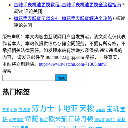
古驰手表机油更换教程–古驰手表机油更换全流程指南
5
阅读
评论关闭
梅花手表起雾了怎么办–梅花手表起雾解决全攻略
6
阅读
评论关闭
版权声明：本文内容由互联网用户自发贡献，该文观点仅代表
作者本人。本站仅提供信息存储空间服务，不拥有所有权，不
承担相关法律责任。如发现本站有涉嫌抄袭侵权/违法违规的
内容， 请发送邮件至 805480423@qq.com 举报，一经查实，
本站将立刻删除。
http://www.swatchn.com/71365.html
搜索
搜索
热门标签
劳力士
天梭
卡地亚
宝玑
宝
依波路
万国
伯爵
宝格丽
帝舵
欧米茄
江诗丹顿
珀
梅花
泰格
帕玛强尼
沛纳海
法穆兰