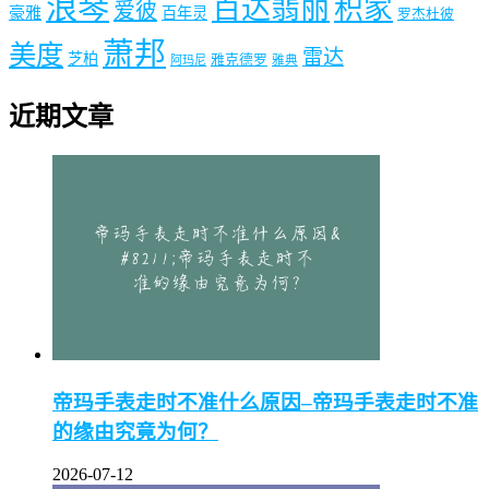
浪琴
百达翡丽
积家
爱彼
豪雅
百年灵
罗杰杜彼
萧邦
美度
雷达
芝柏
雅克德罗
阿玛尼
雅典
近期文章
帝玛手表走时不准什么原因–帝玛手表走时不准
的缘由究竟为何？
2026-07-12