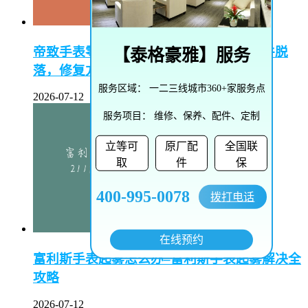
帝致手表零件脱落怎么修复–帝致手表零件脱
【
泰格豪雅
】服务
落，修复方法大揭秘
服务区域：
一二三线城市360+家服务点
2026-07-12
服务项目：
维修、保养、配件、定制
立等可
原厂配
全国联
取
件
保
400-995-0078
拨打电话
在线预约
富利斯手表起雾怎么办–富利斯手表起雾解决全
攻略
2026-07-12