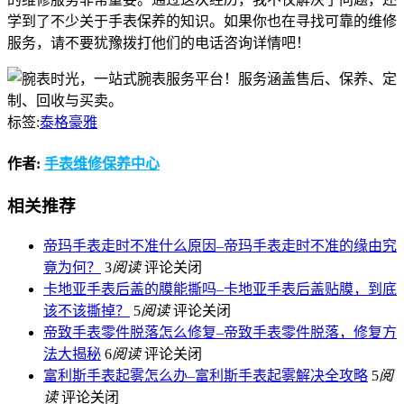
学到了不少关于手表保养的知识。如果你也在寻找可靠的维修
服务，请不要犹豫拨打他们的电话咨询详情吧！
标签:
泰格豪雅
作者:
手表维修保养中心
相关推荐
帝玛手表走时不准什么原因–帝玛手表走时不准的缘由究
竟为何？
3
阅读
评论关闭
卡地亚手表后盖的膜能撕吗–卡地亚手表后盖贴膜，到底
该不该撕掉？
5
阅读
评论关闭
帝致手表零件脱落怎么修复–帝致手表零件脱落，修复方
法大揭秘
6
阅读
评论关闭
富利斯手表起雾怎么办–富利斯手表起雾解决全攻略
5
阅
读
评论关闭