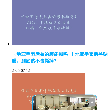
卡地亚手表后盖的膜能撕吗–卡地亚手表后盖贴
膜，到底该不该撕掉？
2026-07-12
X