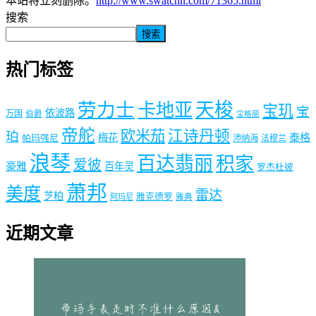
本站将立刻删除。
http://www.swatchn.com/71365.html
搜索
搜索
热门标签
劳力士
天梭
卡地亚
宝玑
宝
依波路
万国
伯爵
宝格丽
帝舵
欧米茄
江诗丹顿
珀
梅花
泰格
帕玛强尼
沛纳海
法穆兰
浪琴
百达翡丽
积家
爱彼
豪雅
百年灵
罗杰杜彼
萧邦
美度
雷达
芝柏
雅克德罗
阿玛尼
雅典
近期文章