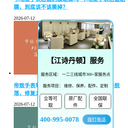
膜，到底该不该撕掉？
2026-07-12
X
【
江诗丹顿
】服务
服务区域：
一二三线城市360+家服务点
帝致手表零件脱落怎么修复–帝致手表零件脱
服务项目：
维修、保养、配件、定制
落，修复方法大揭秘
立等可
原厂配
全国联
2026-07-12
取
件
保
400-995-0078
拨打电话