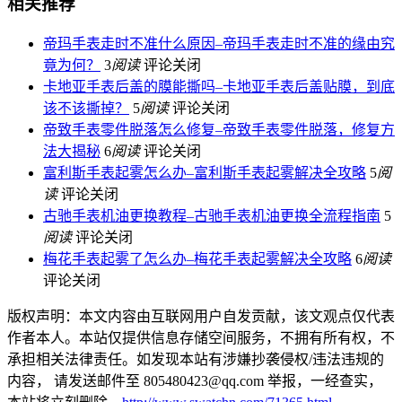
相关推荐
帝玛手表走时不准什么原因–帝玛手表走时不准的缘由究
竟为何？
3
阅读
评论关闭
卡地亚手表后盖的膜能撕吗–卡地亚手表后盖贴膜，到底
该不该撕掉？
5
阅读
评论关闭
帝致手表零件脱落怎么修复–帝致手表零件脱落，修复方
法大揭秘
6
阅读
评论关闭
富利斯手表起雾怎么办–富利斯手表起雾解决全攻略
5
阅
读
评论关闭
古驰手表机油更换教程–古驰手表机油更换全流程指南
5
阅读
评论关闭
梅花手表起雾了怎么办–梅花手表起雾解决全攻略
6
阅读
评论关闭
版权声明：本文内容由互联网用户自发贡献，该文观点仅代表
作者本人。本站仅提供信息存储空间服务，不拥有所有权，不
承担相关法律责任。如发现本站有涉嫌抄袭侵权/违法违规的
内容， 请发送邮件至 805480423@qq.com 举报，一经查实，