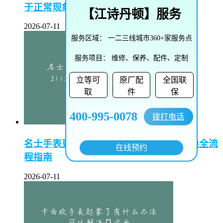
于正常现象？
【
江诗丹顿
】服务
2026-07-11
服务区域：
一二三线城市360+家服务点
服务项目：
维修、保养、配件、定制
立等可
原厂配
全国联
取
件
保
400-995-0078
拨打电话
名士手表更换表带教程–名士手表表带更换全流
在线预约
程指南
2026-07-11