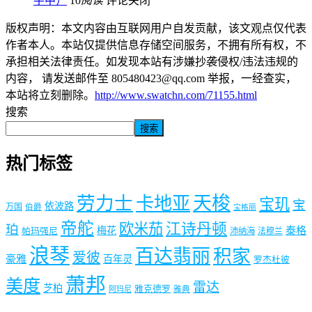
手中）
10
阅读
评论关闭
版权声明：本文内容由互联网用户自发贡献，该文观点仅代表
作者本人。本站仅提供信息存储空间服务，不拥有所有权，不
承担相关法律责任。如发现本站有涉嫌抄袭侵权/违法违规的
内容， 请发送邮件至 805480423@qq.com 举报，一经查实，
本站将立刻删除。
http://www.swatchn.com/71155.html
搜索
搜索
热门标签
劳力士
天梭
卡地亚
宝玑
宝
依波路
万国
伯爵
宝格丽
帝舵
欧米茄
江诗丹顿
珀
梅花
泰格
帕玛强尼
沛纳海
法穆兰
浪琴
百达翡丽
积家
爱彼
豪雅
百年灵
罗杰杜彼
萧邦
美度
雷达
芝柏
雅克德罗
阿玛尼
雅典