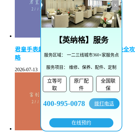
X
【
英纳格
】服务
君皇手表起雾了怎么办–君皇手表起雾解决全攻
服务区域：
一二三线城市360+家服务点
略
服务项目：
维修、保养、配件、定制
2026-07-13
立等可
原厂配
全国联
取
件
保
400-995-0078
拨打电话
在线预约