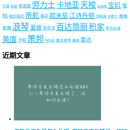
劳力士
天梭
卡地亚
宝玑
宝
依波路
万国
伯爵
宝格丽
帝舵
欧米茄
江诗丹顿
珀
梅花
泰格
帕玛强尼
沛纳海
法穆兰
浪琴
百达翡丽
积家
爱彼
豪雅
百年灵
罗杰杜彼
萧邦
美度
雷达
芝柏
雅克德罗
阿玛尼
雅典
近期文章