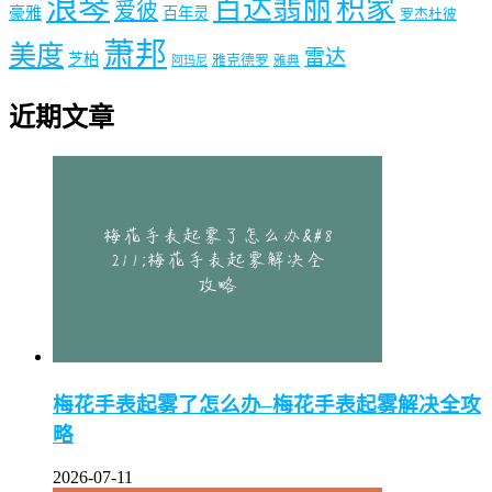
浪琴
百达翡丽
积家
爱彼
豪雅
百年灵
罗杰杜彼
萧邦
美度
雷达
芝柏
雅克德罗
阿玛尼
雅典
近期文章
梅花手表起雾了怎么办–梅花手表起雾解决全攻
略
2026-07-11