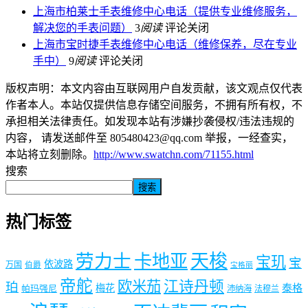
上海市柏莱士手表维修中心电话（提供专业维修服务，
解决您的手表问题）
3
阅读
评论关闭
上海市宝时捷手表维修中心电话（维修保养，尽在专业
手中）
9
阅读
评论关闭
版权声明：本文内容由互联网用户自发贡献，该文观点仅代表
作者本人。本站仅提供信息存储空间服务，不拥有所有权，不
承担相关法律责任。如发现本站有涉嫌抄袭侵权/违法违规的
内容， 请发送邮件至 805480423@qq.com 举报，一经查实，
本站将立刻删除。
http://www.swatchn.com/71155.html
搜索
搜索
热门标签
劳力士
天梭
卡地亚
宝玑
宝
依波路
万国
伯爵
宝格丽
帝舵
欧米茄
江诗丹顿
珀
梅花
泰格
帕玛强尼
沛纳海
法穆兰