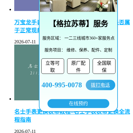
万宝龙手表生锈正常吗–万宝龙手表生锈是否属
【
格拉苏蒂
】服务
于正常现象？
服务区域：
一二三线城市360+家服务点
2026-07-11
服务项目：
维修、保养、配件、定制
立等可
原厂配
全国联
取
件
保
400-995-0078
拨打电话
在线预约
名士手表更换表带教程–名士手表表带更换全流
程指南
2026-07-11