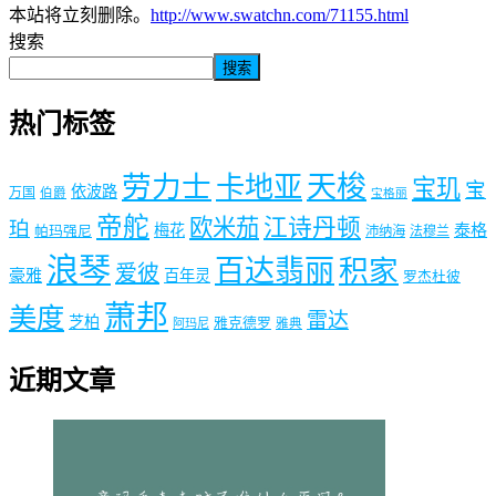
本站将立刻删除。
http://www.swatchn.com/71155.html
搜索
搜索
热门标签
劳力士
天梭
卡地亚
宝玑
宝
依波路
万国
伯爵
宝格丽
帝舵
欧米茄
江诗丹顿
珀
梅花
泰格
帕玛强尼
沛纳海
法穆兰
浪琴
百达翡丽
积家
爱彼
豪雅
百年灵
罗杰杜彼
萧邦
美度
雷达
芝柏
雅克德罗
阿玛尼
雅典
近期文章