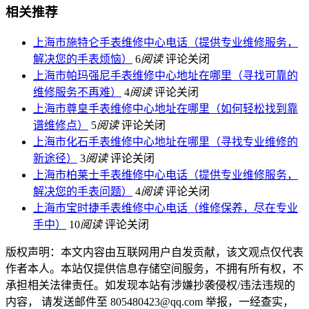
相关推荐
上海市施特仑手表维修中心电话（提供专业维修服务，
解决您的手表烦恼）
6
阅读
评论关闭
上海市帕玛强尼手表维修中心地址在哪里（寻找可靠的
维修服务不再难）
4
阅读
评论关闭
上海市尊皇手表维修中心地址在哪里（如何轻松找到靠
谱维修点）
5
阅读
评论关闭
上海市化石手表维修中心地址在哪里（寻找专业维修的
新途径）
3
阅读
评论关闭
上海市柏莱士手表维修中心电话（提供专业维修服务，
解决您的手表问题）
4
阅读
评论关闭
上海市宝时捷手表维修中心电话（维修保养，尽在专业
手中）
10
阅读
评论关闭
版权声明：本文内容由互联网用户自发贡献，该文观点仅代表
作者本人。本站仅提供信息存储空间服务，不拥有所有权，不
承担相关法律责任。如发现本站有涉嫌抄袭侵权/违法违规的
内容， 请发送邮件至 805480423@qq.com 举报，一经查实，