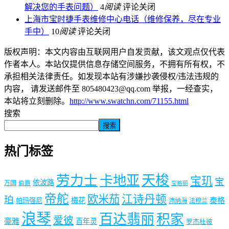
解决您的手表问题）
4
阅读
评论关闭
上海市宝时捷手表维修中心电话（维修保养，尽在专业
手中）
10
阅读
评论关闭
版权声明：本文内容由互联网用户自发贡献，该文观点仅代表
作者本人。本站仅提供信息存储空间服务，不拥有所有权，不
承担相关法律责任。如发现本站有涉嫌抄袭侵权/违法违规的
内容， 请发送邮件至 805480423@qq.com 举报，一经查实，
本站将立刻删除。
http://www.swatchn.com/71155.html
搜索
搜索
热门标签
劳力士
天梭
卡地亚
宝玑
宝
依波路
万国
伯爵
宝格丽
帝舵
欧米茄
江诗丹顿
珀
梅花
泰格
帕玛强尼
沛纳海
法穆兰
浪琴
百达翡丽
积家
爱彼
豪雅
百年灵
罗杰杜彼