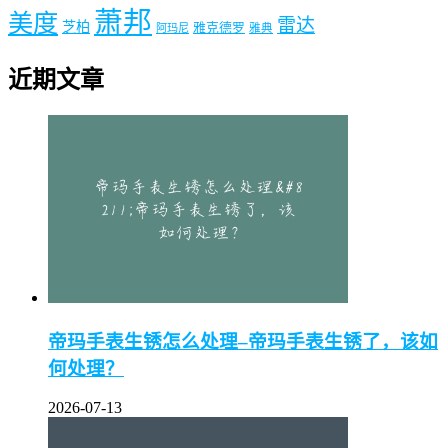
萧邦
美度
雷达
芝柏
雅克德罗
阿玛尼
雅典
近期文章
帝玛手表生锈怎么处理–帝玛手表生锈了，该如
何处理？
2026-07-13