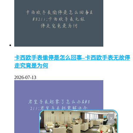
卡西欧手表偷停是怎么回事–卡西欧手表无故停
走究竟是为何
2026-07-13
X