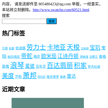
内容， 请发送邮件至 805480423@qq.com 举报，一经查实，
本站将立刻删除。
http://www.swatchn.com/60521.html
搜索
搜索
热门标签
劳力士
天梭
卡地亚
宝玑
宝
依波路
万国
伯爵
宝格丽
帝舵
欧米茄
江诗丹顿
珀
梅花
泰格
帕玛强尼
沛纳海
法穆兰
浪琴
百达翡丽
积家
爱彼
豪雅
百年灵
罗杰杜彼
萧邦
美度
雷达
芝柏
雅克德罗
阿玛尼
雅典
近期文章