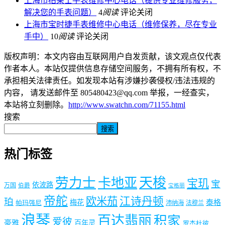
上海市柏莱士手表维修中心电话（提供专业维修服务，
解决您的手表问题）
4
阅读
评论关闭
上海市宝时捷手表维修中心电话（维修保养，尽在专业
手中）
10
阅读
评论关闭
版权声明：本文内容由互联网用户自发贡献，该文观点仅代表
作者本人。本站仅提供信息存储空间服务，不拥有所有权，不
承担相关法律责任。如发现本站有涉嫌抄袭侵权/违法违规的
内容， 请发送邮件至 805480423@qq.com 举报，一经查实，
本站将立刻删除。
http://www.swatchn.com/71155.html
搜索
搜索
热门标签
劳力士
天梭
卡地亚
宝玑
宝
依波路
万国
伯爵
宝格丽
帝舵
欧米茄
江诗丹顿
珀
梅花
泰格
帕玛强尼
沛纳海
法穆兰
浪琴
百达翡丽
积家
爱彼
豪雅
百年灵
罗杰杜彼