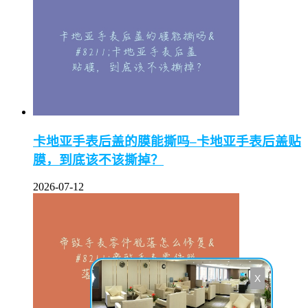
卡地亚手表后盖的膜能撕吗–卡地亚手表后盖贴
膜，到底该不该撕掉？
2026-07-12
X