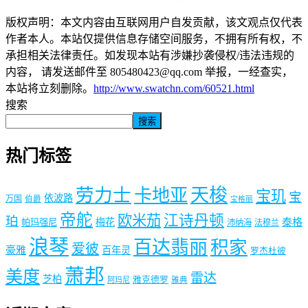
版权声明：本文内容由互联网用户自发贡献，该文观点仅代表
作者本人。本站仅提供信息存储空间服务，不拥有所有权，不
承担相关法律责任。如发现本站有涉嫌抄袭侵权/违法违规的
内容， 请发送邮件至 805480423@qq.com 举报，一经查实，
本站将立刻删除。
http://www.swatchn.com/60521.html
搜索
搜索
热门标签
劳力士
天梭
卡地亚
宝玑
宝
依波路
万国
伯爵
宝格丽
帝舵
欧米茄
江诗丹顿
珀
梅花
泰格
帕玛强尼
沛纳海
法穆兰
浪琴
百达翡丽
积家
爱彼
豪雅
百年灵
罗杰杜彼
萧邦
美度
雷达
芝柏
雅克德罗
阿玛尼
雅典