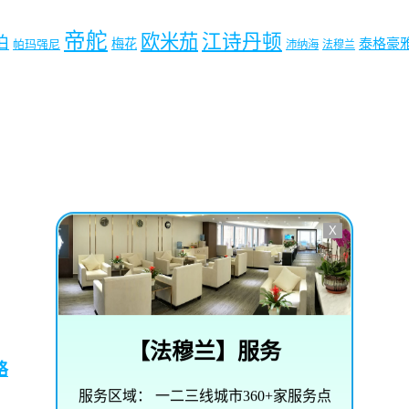
帝舵
欧米茄
江诗丹顿
珀
梅花
泰格豪
帕玛强尼
沛纳海
法穆兰
X
【
法穆兰
】服务
略
服务区域：
一二三线城市360+家服务点