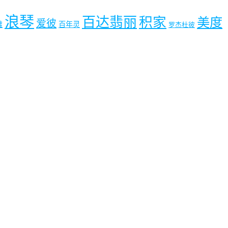
浪琴
百达翡丽
积家
美度
爱彼
雅
百年灵
罗杰杜彼