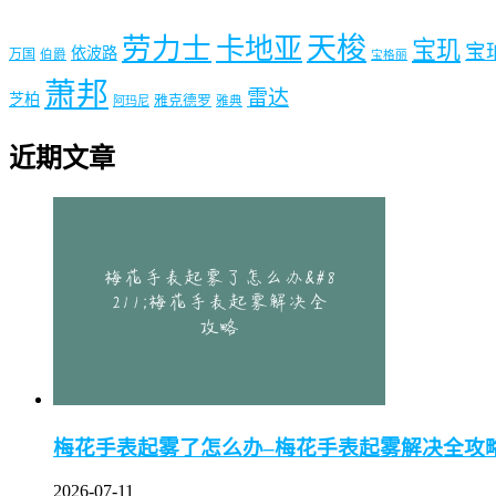
劳力士
天梭
卡地亚
宝玑
宝
依波路
万国
伯爵
宝格丽
萧邦
雷达
芝柏
雅克德罗
阿玛尼
雅典
近期文章
梅花手表起雾了怎么办–梅花手表起雾解决全攻
2026-07-11