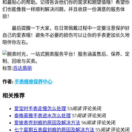
和最贴心的帮助。记得告诉他们你的需求和期望值哦！希望你
们也能像我一样顺利解决问题，并且收获一份满意的服务体
验！
最后提醒一下大家，在日常佩戴过程中一定要注意保护好
自己的爱表哦！避免不必要的损伤可以让你的手表更加长久地
陪伴你左右。
标签:
百达翡丽
作者:
手表维修保养中心
相关推荐
爱宝时手表走慢怎么处理
53
阅读
评论关闭
泰格豪雅手表进水怎么处理
57
阅读
评论关闭
爱彼表壳划痕的原因及解决方法
56
阅读
评论关闭
七个星期五表盘划痕的原因及解决方法
55
阅读
评论关闭