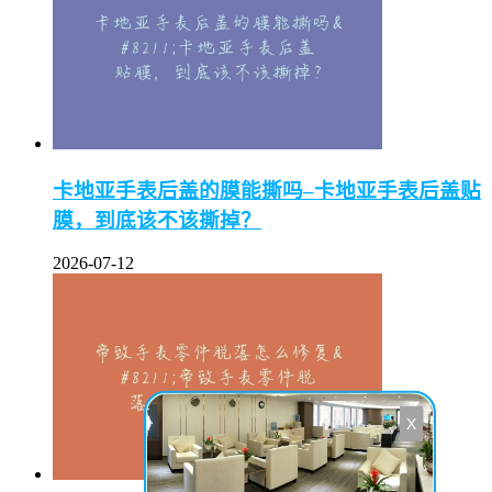
卡地亚手表后盖的膜能撕吗–卡地亚手表后盖贴
膜，到底该不该撕掉？
2026-07-12
X