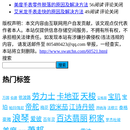
美度手表零件脱落的原因及解决方法
56
阅读
评论关闭
艾米龙手表走快的原因及解决方法
49
阅读
评论关闭
版权声明：本文内容由互联网用户自发贡献，该文观点仅代表
作者本人。本站仅提供信息存储空间服务，不拥有所有权，不
承担相关法律责任。如发现本站有涉嫌抄袭侵权/违法违规的
内容， 请发送邮件至 805480423@qq.com 举报，一经查实，
本站将立刻删除。
http://www.swatchn.com/60521.html
搜索
搜索
热门标签
劳力士
天梭
卡地亚
宝玑
宝
依波路
万国
伯爵
宝格丽
帝舵
欧米茄
江诗丹顿
珀
梅花
泰格
帕玛强尼
沛纳海
法穆兰
浪琴
百达翡丽
积家
爱彼
豪雅
百年灵
罗杰杜彼