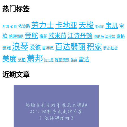
热门标签
劳力士
天梭
卡地亚
宝玑
宝
依波路
万国
伯爵
宝格丽
帝舵
欧米茄
江诗丹顿
珀
梅花
泰格
帕玛强尼
沛纳海
法穆兰
浪琴
百达翡丽
积家
爱彼
豪雅
百年灵
罗杰杜彼
萧邦
美度
雷达
芝柏
雅克德罗
阿玛尼
雅典
近期文章