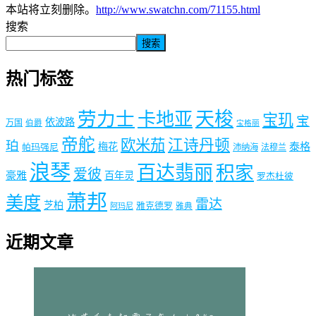
本站将立刻删除。
http://www.swatchn.com/71155.html
搜索
搜索
热门标签
劳力士
天梭
卡地亚
宝玑
宝
依波路
万国
伯爵
宝格丽
帝舵
欧米茄
江诗丹顿
珀
梅花
泰格
帕玛强尼
沛纳海
法穆兰
浪琴
百达翡丽
积家
爱彼
豪雅
百年灵
罗杰杜彼
萧邦
美度
雷达
芝柏
雅克德罗
阿玛尼
雅典
近期文章