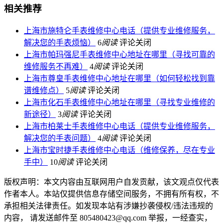
相关推荐
上海市施特仑手表维修中心电话（提供专业维修服务，
解决您的手表烦恼）
6
阅读
评论关闭
上海市帕玛强尼手表维修中心地址在哪里（寻找可靠的
维修服务不再难）
4
阅读
评论关闭
上海市尊皇手表维修中心地址在哪里（如何轻松找到靠
谱维修点）
5
阅读
评论关闭
上海市化石手表维修中心地址在哪里（寻找专业维修的
新途径）
3
阅读
评论关闭
上海市柏莱士手表维修中心电话（提供专业维修服务，
解决您的手表问题）
4
阅读
评论关闭
上海市宝时捷手表维修中心电话（维修保养，尽在专业
手中）
10
阅读
评论关闭
版权声明：本文内容由互联网用户自发贡献，该文观点仅代表
作者本人。本站仅提供信息存储空间服务，不拥有所有权，不
承担相关法律责任。如发现本站有涉嫌抄袭侵权/违法违规的
内容， 请发送邮件至 805480423@qq.com 举报，一经查实，