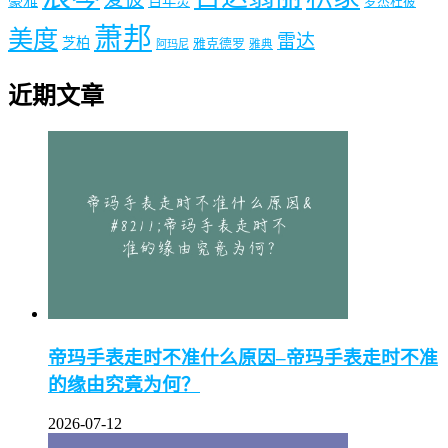
豪雅
百年灵
罗杰杜彼
萧邦
美度
雷达
芝柏
雅克德罗
阿玛尼
雅典
近期文章
帝玛手表走时不准什么原因–帝玛手表走时不准
的缘由究竟为何？
2026-07-12