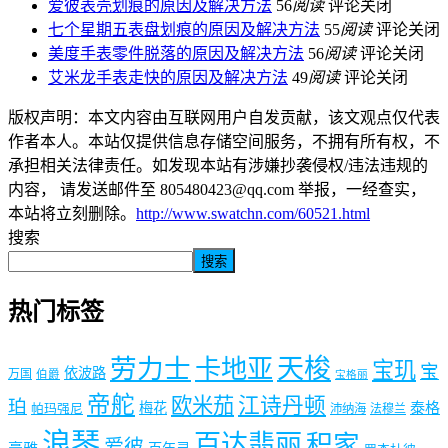
爱彼表壳划痕的原因及解决方法
56
阅读
评论关闭
七个星期五表盘划痕的原因及解决方法
55
阅读
评论关闭
美度手表零件脱落的原因及解决方法
56
阅读
评论关闭
艾米龙手表走快的原因及解决方法
49
阅读
评论关闭
版权声明：本文内容由互联网用户自发贡献，该文观点仅代表
作者本人。本站仅提供信息存储空间服务，不拥有所有权，不
承担相关法律责任。如发现本站有涉嫌抄袭侵权/违法违规的
内容， 请发送邮件至 805480423@qq.com 举报，一经查实，
本站将立刻删除。
http://www.swatchn.com/60521.html
搜索
搜索
热门标签
劳力士
天梭
卡地亚
宝玑
宝
依波路
万国
伯爵
宝格丽
帝舵
欧米茄
江诗丹顿
珀
梅花
泰格
帕玛强尼
沛纳海
法穆兰
浪琴
百达翡丽
积家
爱彼