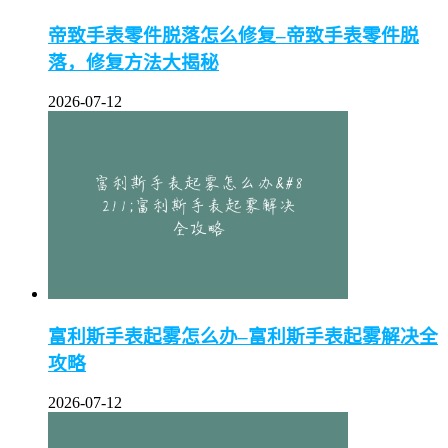
帝致手表零件脱落怎么修复–帝致手表零件脱
落，修复方法大揭秘
【
劳力士
】服
2026-07-12
服务区域：
一二三线城市360
服务项目：
维修、保养、配
立等可
原厂配
取
件
400-805-0023
拨
富利斯手表起雾怎么办–富利斯手表起雾解决全
攻略
在线预约
2026-07-12