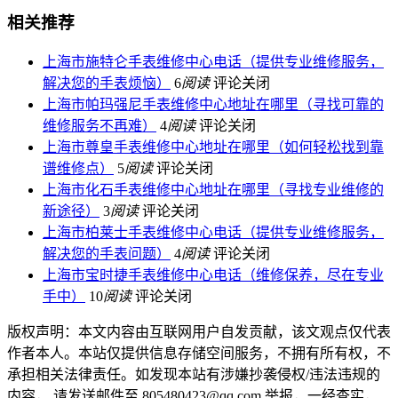
相关推荐
上海市施特仑手表维修中心电话（提供专业维修服务，
解决您的手表烦恼）
6
阅读
评论关闭
上海市帕玛强尼手表维修中心地址在哪里（寻找可靠的
维修服务不再难）
4
阅读
评论关闭
上海市尊皇手表维修中心地址在哪里（如何轻松找到靠
谱维修点）
5
阅读
评论关闭
上海市化石手表维修中心地址在哪里（寻找专业维修的
新途径）
3
阅读
评论关闭
上海市柏莱士手表维修中心电话（提供专业维修服务，
解决您的手表问题）
4
阅读
评论关闭
上海市宝时捷手表维修中心电话（维修保养，尽在专业
手中）
10
阅读
评论关闭
版权声明：本文内容由互联网用户自发贡献，该文观点仅代表
作者本人。本站仅提供信息存储空间服务，不拥有所有权，不
承担相关法律责任。如发现本站有涉嫌抄袭侵权/违法违规的
内容， 请发送邮件至 805480423@qq.com 举报，一经查实，