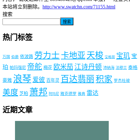
本站将立刻删除。
http://www.swatchn.com/71155.html
搜索
搜索
热门标签
劳力士
天梭
卡地亚
宝玑
宝
依波路
万国
伯爵
宝格丽
帝舵
欧米茄
江诗丹顿
珀
梅花
泰格
帕玛强尼
沛纳海
法穆兰
浪琴
百达翡丽
积家
爱彼
豪雅
百年灵
罗杰杜彼
萧邦
美度
雷达
芝柏
雅克德罗
阿玛尼
雅典
近期文章