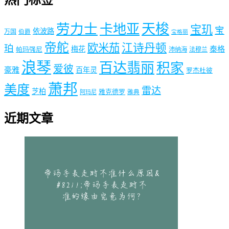
热门标签
劳力士
天梭
卡地亚
宝玑
宝
依波路
万国
伯爵
宝格丽
帝舵
欧米茄
江诗丹顿
珀
梅花
泰格
帕玛强尼
沛纳海
法穆兰
浪琴
百达翡丽
积家
爱彼
豪雅
百年灵
罗杰杜彼
萧邦
美度
雷达
芝柏
雅克德罗
阿玛尼
雅典
近期文章