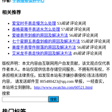
作者:
手表维修保养中心
相关推荐
爱宝时手表走慢怎么处理
53
阅读
评论关闭
泰格豪雅手表进水怎么处理
57
阅读
评论关闭
爱彼表壳划痕的原因及解决方法
56
阅读
评论关闭
七个星期五表盘划痕的原因及解决方法
55
阅读
评论关闭
美度手表零件脱落的原因及解决方法
56
阅读
评论关闭
艾米龙手表走快的原因及解决方法
49
阅读
评论关闭
版权声明：本文内容由互联网用户自发贡献，该文观点仅代表
作者本人。本站仅提供信息存储空间服务，不拥有所有权，不
承担相关法律责任。如发现本站有涉嫌抄袭侵权/违法违规的
内容， 请发送邮件至 805480423@qq.com 举报，一经查实，
本站将立刻删除。
http://www.swatchn.com/60521.html
搜索
搜索