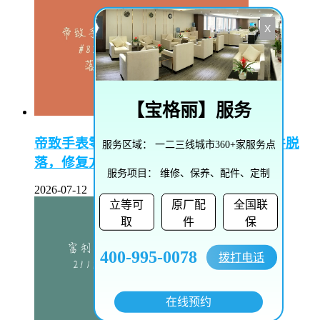
X
【
宝格丽
】服务
帝致手表零件脱落怎么修复–帝致手表零件脱
服务区域：
一二三线城市360+家服务点
落，修复方法大揭秘
服务项目：
维修、保养、配件、定制
2026-07-12
立等可
原厂配
全国联
取
件
保
400-995-0078
拨打电话
在线预约