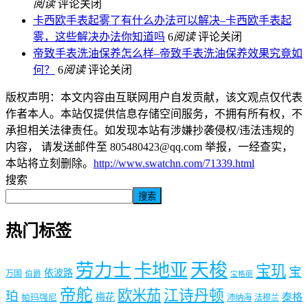
阅读
评论关闭
卡西欧手表起雾了有什么办法可以解决–卡西欧手表起
雾，这些解决办法你知道吗
6
阅读
评论关闭
帝致手表洗油保养怎么样–帝致手表洗油保养效果究竟如
何？
6
阅读
评论关闭
版权声明：本文内容由互联网用户自发贡献，该文观点仅代表
作者本人。本站仅提供信息存储空间服务，不拥有所有权，不
承担相关法律责任。如发现本站有涉嫌抄袭侵权/违法违规的
内容， 请发送邮件至 805480423@qq.com 举报，一经查实，
本站将立刻删除。
http://www.swatchn.com/71339.html
搜索
搜索
热门标签
劳力士
天梭
卡地亚
宝玑
宝
依波路
万国
伯爵
宝格丽
帝舵
欧米茄
江诗丹顿
珀
梅花
泰格
帕玛强尼
沛纳海
法穆兰