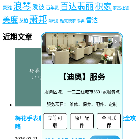
浪琴
百达翡丽
积家
爱彼
豪雅
百年灵
罗杰杜彼
萧邦
美度
雷达
芝柏
雅克德罗
阿玛尼
雅典
近期文章
X
【
迪奥
】服务
服务区域：
一二三线城市360+家服务点
服务项目：
维修、保养、配件、定制
梅花手表起雾了怎么办–梅花手表起雾解决全攻
立等可
原厂配
全国联
取
件
保
略
2026-07-11