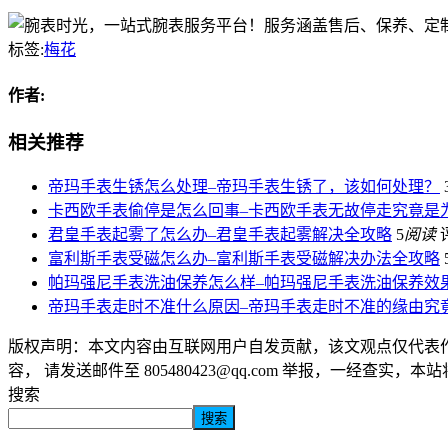
标签:
梅花
作者:
相关推荐
帝玛手表生锈怎么处理–帝玛手表生锈了，该如何处理？
卡西欧手表偷停是怎么回事–卡西欧手表无故停走究竟是
君皇手表起雾了怎么办–君皇手表起雾解决全攻略
5
阅读
富利斯手表受磁怎么办–富利斯手表受磁解决办法全攻略
帕玛强尼手表洗油保养怎么样–帕玛强尼手表洗油保养效
帝玛手表走时不准什么原因–帝玛手表走时不准的缘由究
版权声明：本文内容由互联网用户自发贡献，该文观点仅代表
容， 请发送邮件至 805480423@qq.com 举报，一经查实，
搜索
搜索