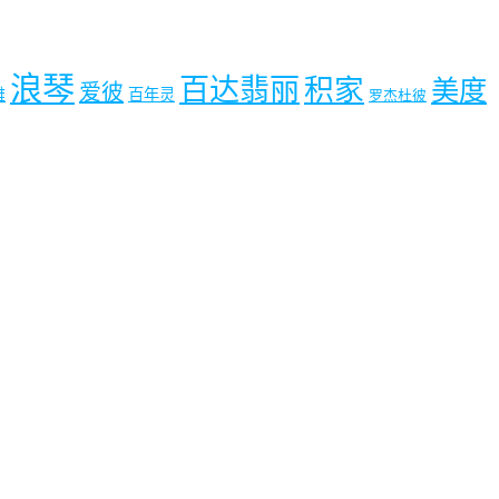
浪琴
百达翡丽
积家
美度
爱彼
雅
百年灵
罗杰杜彼