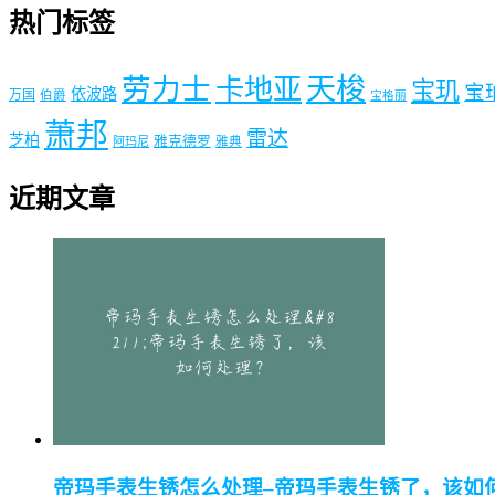
热门标签
劳力士
天梭
卡地亚
宝玑
宝
依波路
万国
伯爵
宝格丽
萧邦
雷达
芝柏
雅克德罗
阿玛尼
雅典
近期文章
帝玛手表生锈怎么处理–帝玛手表生锈了，该如