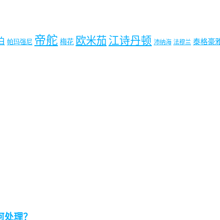
帝舵
欧米茄
江诗丹顿
珀
梅花
泰格豪
帕玛强尼
沛纳海
法穆兰
何处理？