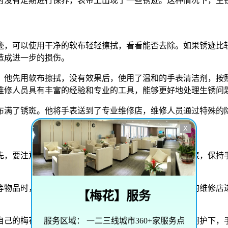
时没有定期进行保养，表带上出现了一些锈迹。这种情况下，生
迹，可以使用干净的软布轻轻擦拭，看看能否去除。如果锈迹比
造成进一步的损伤。
，他先用软布擦拭，没有效果后，使用了温和的手表清洁剂，按
维修人员具有丰富的经验和专业的工具，能够更好地处理生锈问
布满了锈斑。他将手表送到了专业维修店，维修人员通过特殊的
X
先，要注意手表的日常保养。定期用干净的软布擦拭手表，保持
等物品时，先将手表取下。另外，定期将手表送到专业的维修店
【
梅花
】服务
。
服务区域：
一二三线城市360+家服务点
自己的梅花手表送到专业维修店进行保养。在他的精心呵护下，