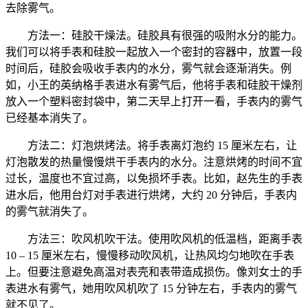
去除雾气。
方法一：硅胶干燥法。硅胶具有很强的吸附水分的能力。
我们可以将手表和硅胶一起放入一个密封的容器中，放置一段
时间后，硅胶会吸收手表内的水分，雾气就会逐渐消失。例
如，小王的英纳格手表进水有雾气后，他将手表和硅胶干燥剂
放入一个塑料密封袋中，第二天早上打开一看，手表内的雾气
已经基本消失了。
方法二：灯泡烘烤法。将手表离灯泡约 15 厘米左右，让
灯泡散发的热量慢慢烘干手表内的水分。注意烘烤的时间不宜
过长，温度也不宜过高，以免损坏手表。比如，赵先生的手表
进水后，他用台灯对手表进行烘烤，大约 20 分钟后，手表内
的雾气就消失了。
方法三：吹风机吹干法。使用吹风机的低温档，距离手表
10 – 15 厘米左右，慢慢移动吹风机，让热风均匀地吹在手表
上。但要注意避免高温对表壳和表带造成损伤。像刘女士的手
表进水有雾气，她用吹风机吹了 15 分钟左右，手表内的雾气
就不见了。