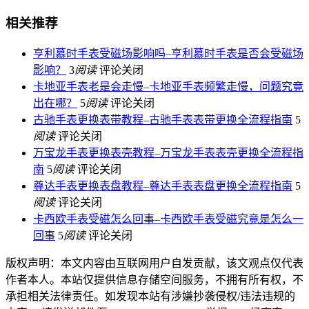
相关推荐
亨利慕时手表受磁场影响吗–亨利慕时手表是否会受磁场
影响？
3
阅读
评论关闭
卡地亚手表老是会走慢–卡地亚手表频繁走慢，问题究竟
出在哪？
5
阅读
评论关闭
古驰手表更换表带教程–古驰手表表带更换全流程指南
5
阅读
评论关闭
万宝龙手表更换表壳教程–万宝龙手表表壳更换全流程指
南
5
阅读
评论关闭
尊达手表更换表盘教程–尊达手表表盘更换全流程指南
5
阅读
评论关闭
卡西欧手表受磁怎么回事–卡西欧手表受磁究竟是怎么一
回事
5
阅读
评论关闭
版权声明：本文内容由互联网用户自发贡献，该文观点仅代表
作者本人。本站仅提供信息存储空间服务，不拥有所有权，不
承担相关法律责任。如发现本站有涉嫌抄袭侵权/违法违规的