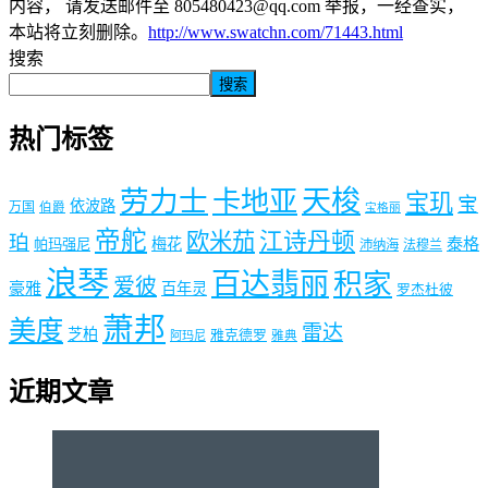
内容， 请发送邮件至 805480423@qq.com 举报，一经查实，
本站将立刻删除。
http://www.swatchn.com/71443.html
搜索
搜索
热门标签
劳力士
天梭
卡地亚
宝玑
宝
依波路
万国
伯爵
宝格丽
帝舵
欧米茄
江诗丹顿
珀
梅花
泰格
帕玛强尼
沛纳海
法穆兰
浪琴
百达翡丽
积家
爱彼
豪雅
百年灵
罗杰杜彼
萧邦
美度
雷达
芝柏
雅克德罗
阿玛尼
雅典
近期文章