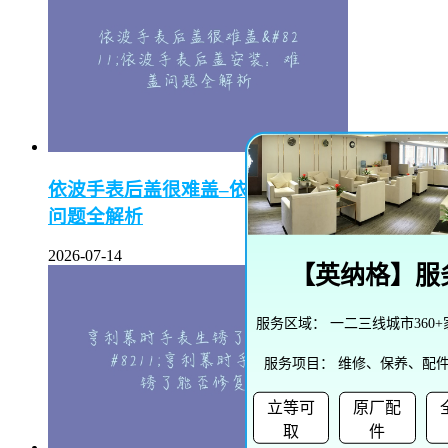
依波手表后盖很难盖–依波手表后盖安装：难盖
问题全解析
2026-07-14
【
英纳格
】服
服务区域：
一二三线城市360
服务项目：
维修、保养、配
立等可
原厂配
取
件