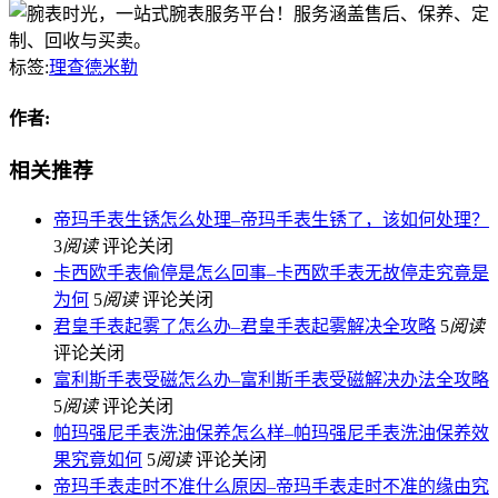
标签:
理查德米勒
作者:
相关推荐
帝玛手表生锈怎么处理–帝玛手表生锈了，该如何处理？
3
阅读
评论关闭
卡西欧手表偷停是怎么回事–卡西欧手表无故停走究竟是
为何
5
阅读
评论关闭
君皇手表起雾了怎么办–君皇手表起雾解决全攻略
5
阅读
评论关闭
富利斯手表受磁怎么办–富利斯手表受磁解决办法全攻略
5
阅读
评论关闭
帕玛强尼手表洗油保养怎么样–帕玛强尼手表洗油保养效
果究竟如何
5
阅读
评论关闭
帝玛手表走时不准什么原因–帝玛手表走时不准的缘由究