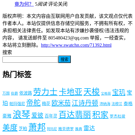
竟为何？
5
阅读
评论关闭
版权声明：本文内容由互联网用户自发贡献，该文观点仅代表
作者本人。本站仅提供信息存储空间服务，不拥有所有权，不
承担相关法律责任。如发现本站有涉嫌抄袭侵权/违法违规的
内容， 请发送邮件至 805480423@qq.com 举报，一经查实，
本站将立刻删除。
http://www.swatchn.com/71392.html
搜索
搜索
热门标签
劳力士
天梭
卡地亚
宝玑
宝
依波路
万国
伯爵
宝格丽
帝舵
欧米茄
江诗丹顿
珀
梅花
泰格
帕玛强尼
沛纳海
法穆兰
浪琴
百达翡丽
积家
爱彼
豪雅
百年灵
罗杰杜彼
萧邦
美度
雷达
芝柏
雅克德罗
阿玛尼
雅典