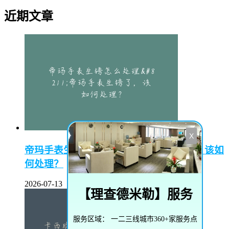
近期文章
X
帝玛手表生锈怎么处理–帝玛手表生锈了，该如
何处理？
2026-07-13
【
理查德米勒
】服务
服务区域：
一二三线城市360+家服务点