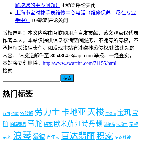
解决您的手表问题）
4
阅读
评论关闭
上海市宝时捷手表维修中心电话（维修保养，尽在专业
手中）
10
阅读
评论关闭
版权声明：本文内容由互联网用户自发贡献，该文观点仅代表
作者本人。本站仅提供信息存储空间服务，不拥有所有权，不
承担相关法律责任。如发现本站有涉嫌抄袭侵权/违法违规的
内容， 请发送邮件至 805480423@qq.com 举报，一经查实，
本站将立刻删除。
http://www.swatchn.com/71155.html
搜索
搜索
热门标签
劳力士
天梭
卡地亚
宝玑
宝
依波路
万国
伯爵
宝格丽
帝舵
欧米茄
江诗丹顿
珀
梅花
泰格
帕玛强尼
沛纳海
法穆兰
浪琴
百达翡丽
积家
爱彼
豪雅
百年灵
罗杰杜彼