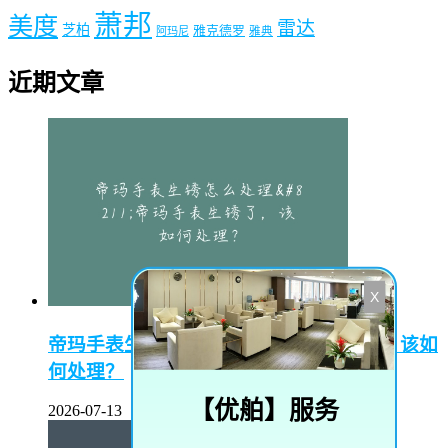
萧邦
美度
雷达
芝柏
雅克德罗
阿玛尼
雅典
近期文章
X
帝玛手表生锈怎么处理–帝玛手表生锈了，该如
何处理？
【
优舶
】服务
2026-07-13