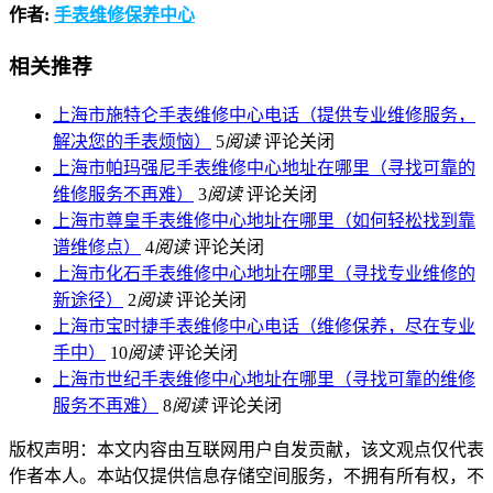
作者:
手表维修保养中心
相关推荐
上海市施特仑手表维修中心电话（提供专业维修服务，
解决您的手表烦恼）
5
阅读
评论关闭
上海市帕玛强尼手表维修中心地址在哪里（寻找可靠的
维修服务不再难）
3
阅读
评论关闭
上海市尊皇手表维修中心地址在哪里（如何轻松找到靠
谱维修点）
4
阅读
评论关闭
上海市化石手表维修中心地址在哪里（寻找专业维修的
新途径）
2
阅读
评论关闭
上海市宝时捷手表维修中心电话（维修保养，尽在专业
手中）
10
阅读
评论关闭
上海市世纪手表维修中心地址在哪里（寻找可靠的维修
服务不再难）
8
阅读
评论关闭
版权声明：本文内容由互联网用户自发贡献，该文观点仅代表
作者本人。本站仅提供信息存储空间服务，不拥有所有权，不