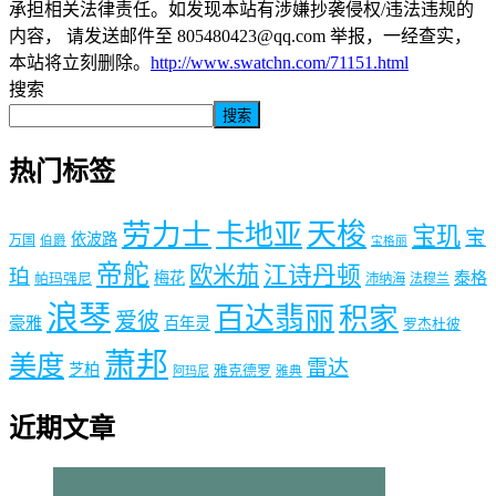
承担相关法律责任。如发现本站有涉嫌抄袭侵权/违法违规的
内容， 请发送邮件至 805480423@qq.com 举报，一经查实，
本站将立刻删除。
http://www.swatchn.com/71151.html
搜索
搜索
热门标签
劳力士
天梭
卡地亚
宝玑
宝
依波路
万国
伯爵
宝格丽
帝舵
欧米茄
江诗丹顿
珀
梅花
泰格
帕玛强尼
沛纳海
法穆兰
浪琴
百达翡丽
积家
爱彼
豪雅
百年灵
罗杰杜彼
萧邦
美度
雷达
芝柏
雅克德罗
阿玛尼
雅典
近期文章