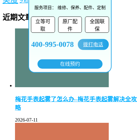
雷达
芝柏
雅克德罗
阿玛尼
雅典
服务项目：
维修、保养、配件、定制
近期文章
立等可
原厂配
全国联
取
件
保
400-995-0078
拨打电话
在线预约
梅花手表起雾了怎么办–梅花手表起雾解决全攻
略
2026-07-11