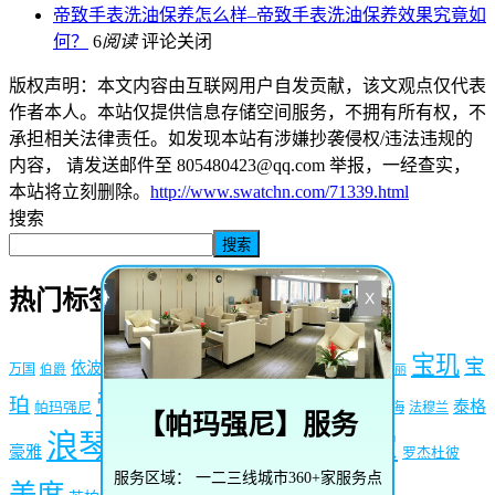
帝致手表洗油保养怎么样–帝致手表洗油保养效果究竟如
何？
6
阅读
评论关闭
版权声明：本文内容由互联网用户自发贡献，该文观点仅代表
作者本人。本站仅提供信息存储空间服务，不拥有所有权，不
承担相关法律责任。如发现本站有涉嫌抄袭侵权/违法违规的
内容， 请发送邮件至 805480423@qq.com 举报，一经查实，
本站将立刻删除。
http://www.swatchn.com/71339.html
搜索
搜索
热门标签
X
劳力士
天梭
卡地亚
宝玑
宝
依波路
万国
伯爵
宝格丽
帝舵
欧米茄
江诗丹顿
珀
梅花
泰格
帕玛强尼
沛纳海
法穆兰
【
帕玛强尼
】服务
浪琴
百达翡丽
积家
爱彼
豪雅
百年灵
罗杰杜彼
服务区域：
一二三线城市360+家服务点
萧邦
美度