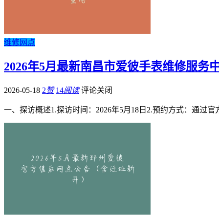
维修网点
2026年5月最新南昌市爱彼手表维修服务
2026-05-18
2
赞
14
阅读
评论关闭
一、探访概述1.探访时间：2026年5月18日2.预约方式：通