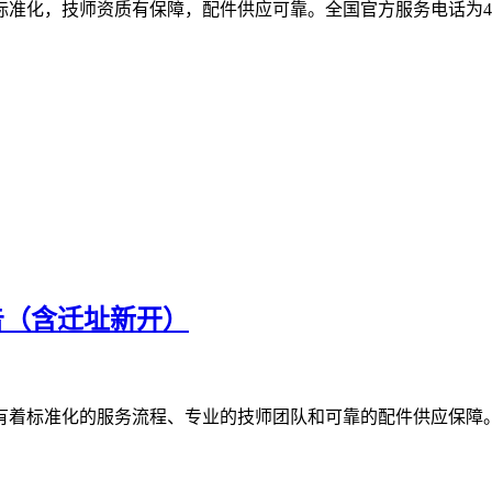
化，技师资质有保障，配件供应可靠。全国官方服务电话为400-8
告（含迁址新开）
标准化的服务流程、专业的技师团队和可靠的配件供应保障。其全国