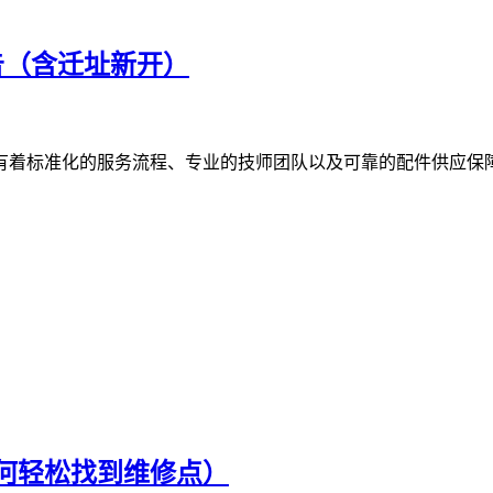
告（含迁址新开）
标准化的服务流程、专业的技师团队以及可靠的配件供应保障。同时
何轻松找到维修点）