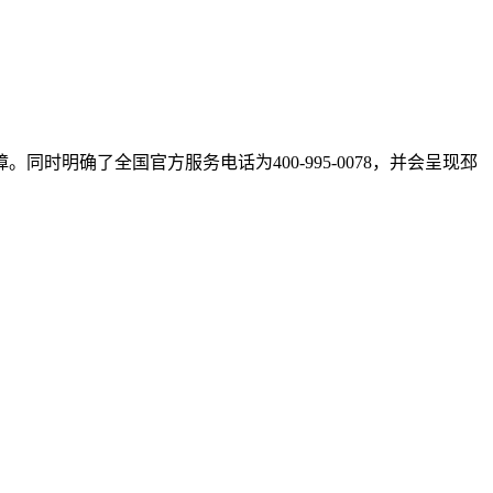
明确了全国官方服务电话为400-995-0078，并会呈现邳