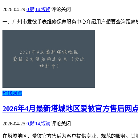
2026-04-29
0
赞
14
阅读
评论关闭
一、广州市爱彼手表维修保养服务中心介绍用户想要查询距离
维修网点
2026年4月最新塔城地区爱彼官方售后网
2026-04-25
0
赞
14
阅读
评论关闭
在塔城地区，爱彼官方售后为客户提供专业、规范的服务。其服务