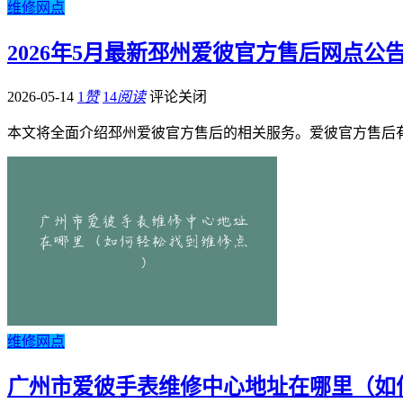
维修网点
2026年5月最新邳州爱彼官方售后网点公
2026-05-14
1
赞
14
阅读
评论关闭
本文将全面介绍邳州爱彼官方售后的相关服务。爱彼官方售后有着
维修网点
广州市爱彼手表维修中心地址在哪里（如