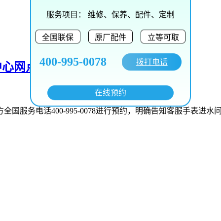
服务项目：
维修、保养、配件、定制
全国联保
原厂配件
立等可取
400-995-0078
拨打电话
中心网点地址查询
在线预约
过官方全国服务电话400-995-0078进行预约，明确告知客服手