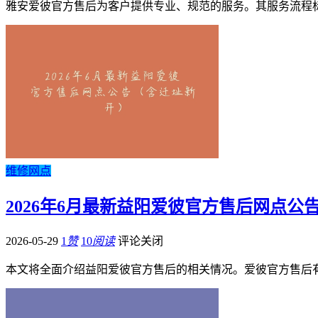
雅安爱彼官方售后为客户提供专业、规范的服务。其服务流程标准
维修网点
2026年6月最新益阳爱彼官方售后网点公
2026-05-29
1
赞
10
阅读
评论关闭
本文将全面介绍益阳爱彼官方售后的相关情况。爱彼官方售后有着