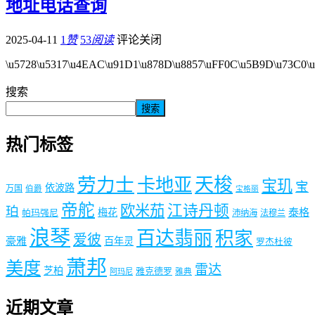
地址电话查询
2025-04-11
1
赞
53
阅读
评论关闭
\u5728\u5317\u4EAC\u91D1\u878D\u8857\uFF0C\u5B9D\u73C0\u
搜索
搜索
热门标签
劳力士
天梭
卡地亚
宝玑
宝
依波路
万国
伯爵
宝格丽
帝舵
欧米茄
江诗丹顿
珀
梅花
泰格
帕玛强尼
沛纳海
法穆兰
浪琴
百达翡丽
积家
爱彼
豪雅
百年灵
罗杰杜彼
萧邦
美度
雷达
芝柏
雅克德罗
阿玛尼
雅典
近期文章