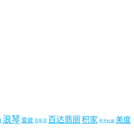
浪琴
百达翡丽
积家
美度
爱彼
雅
百年灵
罗杰杜彼