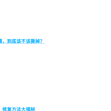
膜，到底该不该撕掉？
，修复方法大揭秘