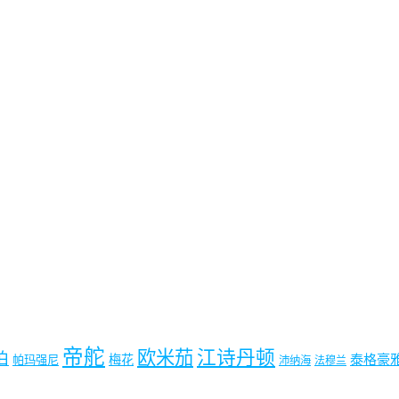
帝舵
欧米茄
江诗丹顿
珀
梅花
泰格豪
帕玛强尼
沛纳海
法穆兰