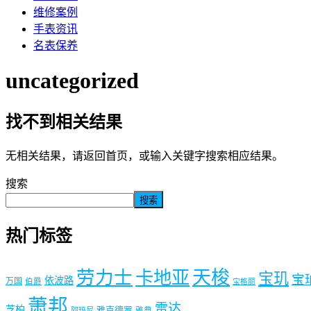
维修案例
手表资讯
名表保养
uncategorized
找不到相关结果
无相关结果，请返回首页，或输入关键字搜索相应结果。
搜索
搜索
热门标签
劳力士
天梭
卡地亚
宝玑
宝
依波路
万国
伯爵
宝格丽
萧邦
雷达
芝柏
雅克德罗
阿玛尼
雅典