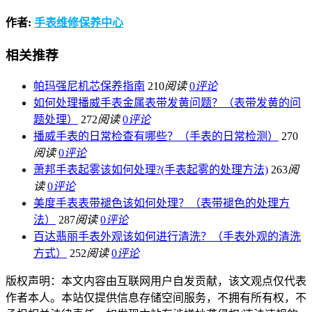
作者:
手表维修保养中心
相关推荐
帕玛强尼机芯保养指南
210
阅读
0
评论
如何处理播威手表金属表带发黄问题？（表带发黄的问
题处理）
272
阅读
0
评论
播威手表的日常检查有哪些？（手表的日常检测）
270
阅读
0
评论
萧邦手表起雾该如何处理?(手表起雾的处理方法)
263
阅
读
0
评论
美度手表表带褪色该如何处理？（表带褪色的处理方
法）
287
阅读
0
评论
百达翡丽手表外观该如何进行清洗？（手表外观的清洗
方式）
252
阅读
0
评论
版权声明：本文内容由互联网用户自发贡献，该文观点仅代表
作者本人。本站仅提供信息存储空间服务，不拥有所有权，不