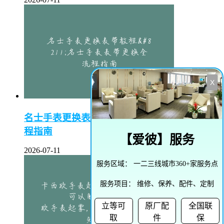
X
名士手表更换表带教程–名士手表表带更换全流
程指南
【
爱彼
】服务
2026-07-11
服务区域：
一二三线城市360+家服务点
服务项目：
维修、保养、配件、定制
立等可
原厂配
全国联
取
件
保