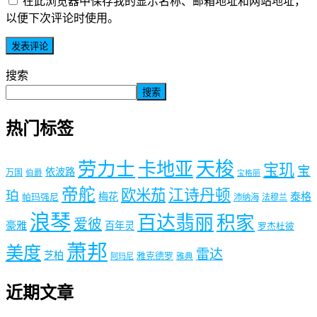
在此浏览器中保存我的显示名称、邮箱地址和网站地址，
以便下次评论时使用。
搜索
搜索
热门标签
劳力士
天梭
卡地亚
宝玑
宝
依波路
万国
伯爵
宝格丽
帝舵
欧米茄
江诗丹顿
珀
梅花
泰格
帕玛强尼
沛纳海
法穆兰
浪琴
百达翡丽
积家
爱彼
豪雅
百年灵
罗杰杜彼
萧邦
美度
雷达
芝柏
雅克德罗
阿玛尼
雅典
近期文章