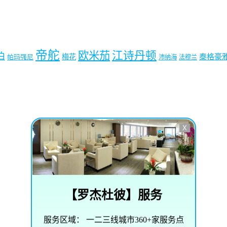
帝舵
欧米茄
江诗丹顿
珀
梅花
泰格豪
帕玛强尼
沛纳海
法穆兰
X
【
罗杰杜彼
】服务
服务区域：
一二三线城市360+家服务点