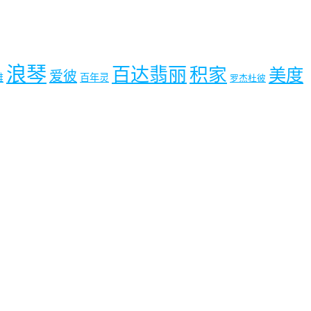
浪琴
百达翡丽
积家
美度
爱彼
雅
百年灵
罗杰杜彼