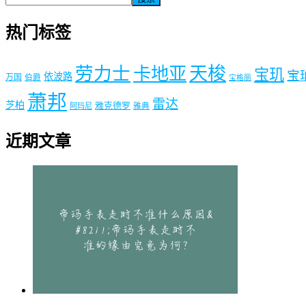
热门标签
劳力士
天梭
卡地亚
宝玑
宝
依波路
万国
伯爵
宝格丽
萧邦
雷达
芝柏
雅克德罗
阿玛尼
雅典
近期文章