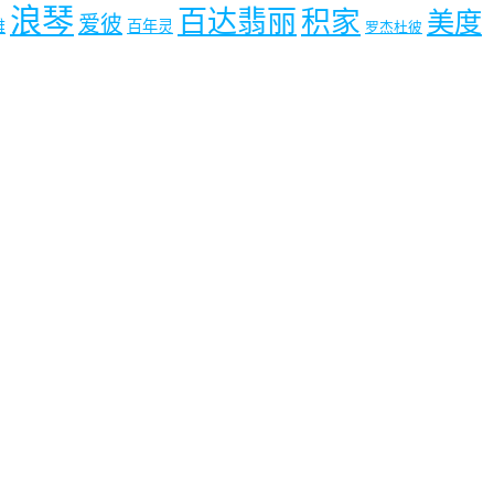
浪琴
百达翡丽
积家
美度
爱彼
雅
百年灵
罗杰杜彼