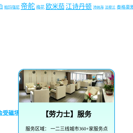
帝舵
欧米茄
江诗丹顿
珀
梅花
泰格豪
帕玛强尼
沛纳海
法穆兰
X
会受磁场影响？
【
劳力士
】服务
服务区域：
一二三线城市360+家服务点