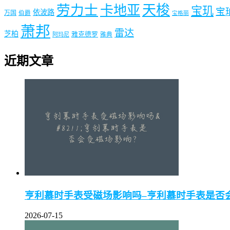
劳力士
天梭
卡地亚
宝玑
宝
依波路
万国
伯爵
宝格丽
萧邦
雷达
芝柏
雅克德罗
阿玛尼
雅典
近期文章
亨利慕时手表受磁场影响吗–亨利慕时手表是否
2026-07-15