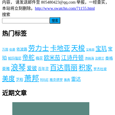
内容， 请发送邮件至 805480423@qq.com 举报，一经查实，
本站将立刻删除。
http://www.swatchn.com/71155.html
搜索
搜索
热门标签
劳力士
天梭
卡地亚
宝玑
宝
依波路
万国
伯爵
宝格丽
帝舵
欧米茄
江诗丹顿
珀
梅花
泰格
帕玛强尼
沛纳海
法穆兰
浪琴
百达翡丽
积家
爱彼
豪雅
百年灵
罗杰杜彼
萧邦
美度
雷达
芝柏
雅克德罗
阿玛尼
雅典
近期文章