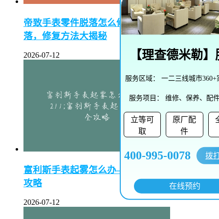
帝致手表零件脱落怎么修复–帝致手表零件脱
落，修复方法大揭秘
【
理查德米勒
】
2026-07-12
服务区域：
一二三线城市360
服务项目：
维修、保养、配
立等可
原厂配
取
件
400-995-0078
拨
富利斯手表起雾怎么办–富利斯手表起雾解决全
攻略
在线预约
2026-07-12