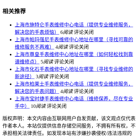
相关推荐
上海市施特仑手表维修中心电话（提供专业维修服务，
解决您的手表烦恼）
6
阅读
评论关闭
上海市帕玛强尼手表维修中心地址在哪里（寻找可靠的
维修服务不再难）
4
阅读
评论关闭
上海市尊皇手表维修中心地址在哪里（如何轻松找到靠
谱维修点）
5
阅读
评论关闭
上海市化石手表维修中心地址在哪里（寻找专业维修的
新途径）
3
阅读
评论关闭
上海市柏莱士手表维修中心电话（提供专业维修服务，
解决您的手表问题）
4
阅读
评论关闭
上海市宝时捷手表维修中心电话（维修保养，尽在专业
手中）
10
阅读
评论关闭
版权声明：本文内容由互联网用户自发贡献，该文观点仅代表
作者本人。本站仅提供信息存储空间服务，不拥有所有权，不
承担相关法律责任。如发现本站有涉嫌抄袭侵权/违法违规的