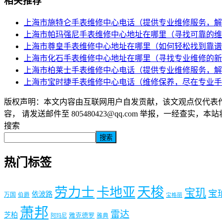
相关推荐
上海市施特仑手表维修中心电话（提供专业维修服务，解
上海市帕玛强尼手表维修中心地址在哪里（寻找可靠的维
上海市尊皇手表维修中心地址在哪里（如何轻松找到靠谱
上海市化石手表维修中心地址在哪里（寻找专业维修的新
上海市柏莱士手表维修中心电话（提供专业维修服务，解
上海市宝时捷手表维修中心电话（维修保养，尽在专业手
版权声明：本文内容由互联网用户自发贡献，该文观点仅代表
容， 请发送邮件至 805480423@qq.com 举报，一经查实，
搜索
搜索
热门标签
劳力士
天梭
卡地亚
宝玑
宝
依波路
万国
伯爵
宝格丽
萧邦
雷达
芝柏
雅克德罗
阿玛尼
雅典