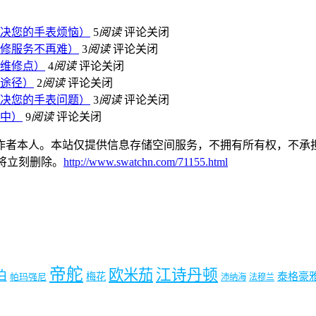
决您的手表烦恼）
5
阅读
评论关闭
修服务不再难）
3
阅读
评论关闭
维修点）
4
阅读
评论关闭
途径）
2
阅读
评论关闭
决您的手表问题）
3
阅读
评论关闭
中）
9
阅读
评论关闭
作者本人。本站仅提供信息存储空间服务，不拥有所有权，不承担
本站将立刻删除。
http://www.swatchn.com/71155.html
帝舵
欧米茄
江诗丹顿
珀
梅花
泰格豪
帕玛强尼
沛纳海
法穆兰