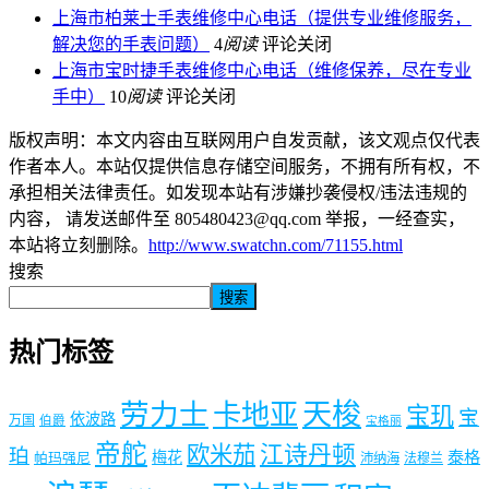
上海市柏莱士手表维修中心电话（提供专业维修服务，
解决您的手表问题）
4
阅读
评论关闭
上海市宝时捷手表维修中心电话（维修保养，尽在专业
手中）
10
阅读
评论关闭
版权声明：本文内容由互联网用户自发贡献，该文观点仅代表
作者本人。本站仅提供信息存储空间服务，不拥有所有权，不
承担相关法律责任。如发现本站有涉嫌抄袭侵权/违法违规的
内容， 请发送邮件至 805480423@qq.com 举报，一经查实，
本站将立刻删除。
http://www.swatchn.com/71155.html
搜索
搜索
热门标签
劳力士
天梭
卡地亚
宝玑
宝
依波路
万国
伯爵
宝格丽
帝舵
欧米茄
江诗丹顿
珀
梅花
泰格
帕玛强尼
沛纳海
法穆兰