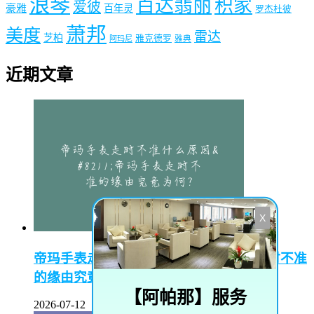
浪琴
百达翡丽
积家
爱彼
豪雅
百年灵
罗杰杜彼
萧邦
美度
雷达
芝柏
雅克德罗
阿玛尼
雅典
近期文章
X
帝玛手表走时不准什么原因–帝玛手表走时不准
的缘由究竟为何？
【
阿帕那
】服务
2026-07-12