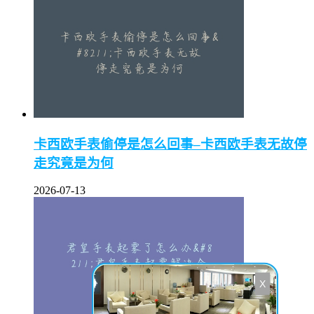
卡西欧手表偷停是怎么回事–卡西欧手表无故停
走究竟是为何
2026-07-13
X