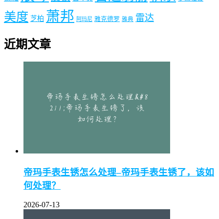
萧邦
美度
雷达
芝柏
雅克德罗
阿玛尼
雅典
近期文章
帝玛手表生锈怎么处理–帝玛手表生锈了，该如
何处理？
2026-07-13