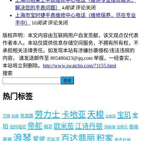
上海市柏莱士手表维修中心电话（提供专业维修服务，
解决您的手表问题）
4
阅读
评论关闭
上海市宝时捷手表维修中心电话（维修保养，尽在专业
手中）
10
阅读
评论关闭
版权声明：本文内容由互联网用户自发贡献，该文观点仅代表
作者本人。本站仅提供信息存储空间服务，不拥有所有权，不
承担相关法律责任。如发现本站有涉嫌抄袭侵权/违法违规的
内容， 请发送邮件至 805480423@qq.com 举报，一经查实，
本站将立刻删除。
http://www.swatchn.com/71155.html
搜索
搜索
热门标签
劳力士
天梭
卡地亚
宝玑
宝
依波路
万国
伯爵
宝格丽
帝舵
欧米茄
江诗丹顿
珀
梅花
泰格
帕玛强尼
沛纳海
法穆兰
浪琴
百达翡丽
积家
爱彼
豪雅
百年灵
罗杰杜彼