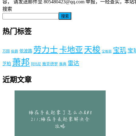
容， 请发送邮件至 805480423@qq.com 举报，一经查实，
搜索
搜索
热门标签
劳力士
天梭
卡地亚
宝玑
宝
依波路
万国
伯爵
宝格丽
萧邦
雷达
芝柏
雅克德罗
阿玛尼
雅典
近期文章