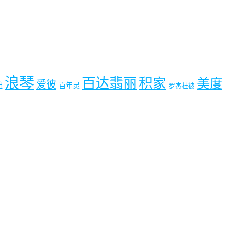
浪琴
百达翡丽
积家
美度
爱彼
雅
百年灵
罗杰杜彼