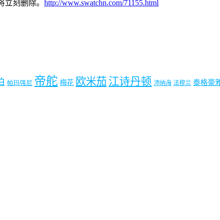
本站将立刻删除。
http://www.swatchn.com/71155.html
帝舵
欧米茄
江诗丹顿
珀
梅花
泰格豪
帕玛强尼
沛纳海
法穆兰