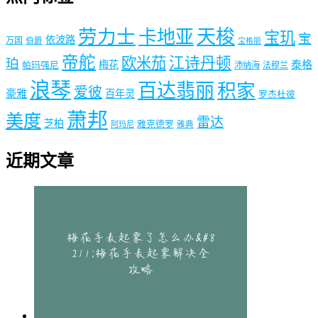
劳力士
天梭
卡地亚
宝玑
宝
依波路
万国
伯爵
宝格丽
帝舵
欧米茄
江诗丹顿
珀
梅花
泰格
帕玛强尼
沛纳海
法穆兰
浪琴
百达翡丽
积家
爱彼
豪雅
百年灵
罗杰杜彼
萧邦
美度
雷达
芝柏
雅克德罗
阿玛尼
雅典
近期文章