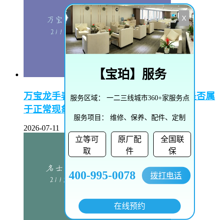
X
【
宝珀
】服务
万宝龙手表生锈正常吗–万宝龙手表生锈是否属
服务区域：
一二三线城市360+家服务点
于正常现象？
服务项目：
维修、保养、配件、定制
2026-07-11
立等可
原厂配
全国联
取
件
保
400-995-0078
拨打电话
在线预约