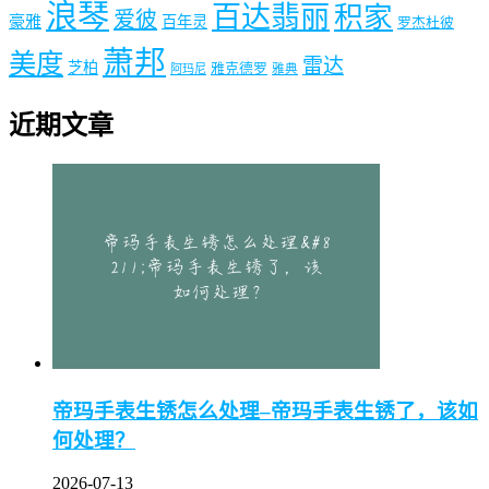
浪琴
百达翡丽
积家
爱彼
豪雅
百年灵
罗杰杜彼
萧邦
美度
雷达
芝柏
雅克德罗
阿玛尼
雅典
近期文章
帝玛手表生锈怎么处理–帝玛手表生锈了，该如
何处理？
2026-07-13