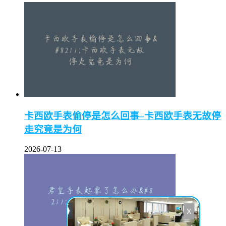
卡西欧手表偷停是怎么回事–卡西欧手表无故停
走究竟是为何
2026-07-13
X