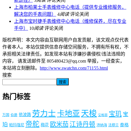
新途径）
3
阅读
评论关闭
上海市柏莱士手表维修中心电话（提供专业维修服务，
解决您的手表问题）
4
阅读
评论关闭
上海市宝时捷手表维修中心电话（维修保养，尽在专业
手中）
10
阅读
评论关闭
版权声明：本文内容由互联网用户自发贡献，该文观点仅代表
作者本人。本站仅提供信息存储空间服务，不拥有所有权，不
承担相关法律责任。如发现本站有涉嫌抄袭侵权/违法违规的
内容， 请发送邮件至 805480423@qq.com 举报，一经查实，
本站将立刻删除。
http://www.swatchn.com/71155.html
搜索
搜索
热门标签
劳力士
天梭
卡地亚
宝玑
宝
依波路
万国
伯爵
宝格丽
帝舵
欧米茄
江诗丹顿
珀
梅花
泰格
帕玛强尼
沛纳海
法穆兰