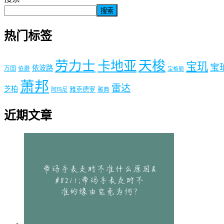
搜索
热门标签
劳力士
天梭
卡地亚
宝玑
宝
依波路
万国
伯爵
宝格丽
萧邦
雷达
芝柏
雅克德罗
阿玛尼
雅典
近期文章