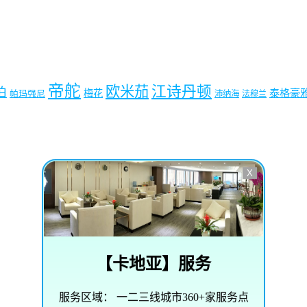
帝舵
欧米茄
江诗丹顿
珀
梅花
泰格豪
帕玛强尼
沛纳海
法穆兰
X
【
卡地亚
】服务
服务区域：
一二三线城市360+家服务点