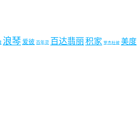
浪琴
百达翡丽
积家
美度
爱彼
雅
百年灵
罗杰杜彼