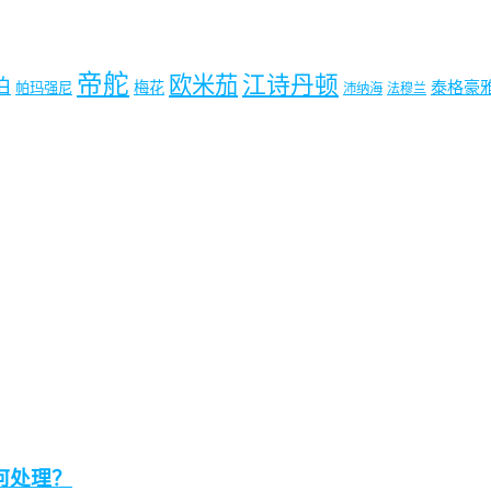
帝舵
欧米茄
江诗丹顿
珀
梅花
泰格豪
帕玛强尼
沛纳海
法穆兰
何处理？