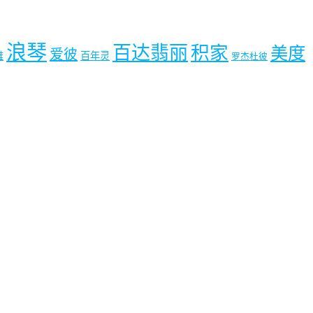
浪琴
百达翡丽
积家
美度
爱彼
雅
百年灵
罗杰杜彼