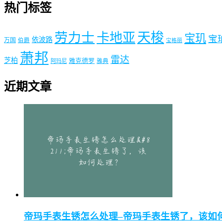
热门标签
劳力士
天梭
卡地亚
宝玑
宝
依波路
万国
伯爵
宝格丽
萧邦
雷达
芝柏
雅克德罗
阿玛尼
雅典
近期文章
帝玛手表生锈怎么处理–帝玛手表生锈了，该如