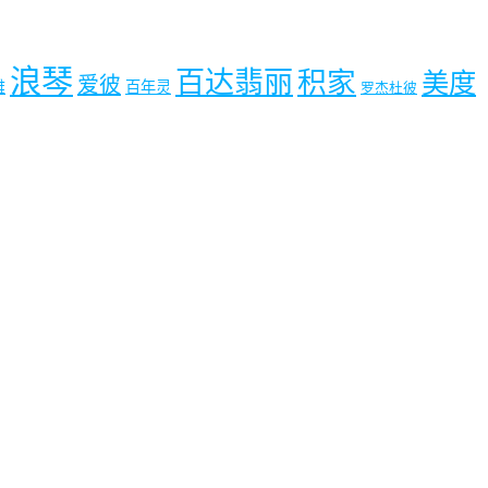
浪琴
百达翡丽
积家
美度
爱彼
雅
百年灵
罗杰杜彼