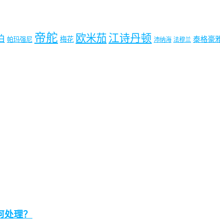
帝舵
欧米茄
江诗丹顿
珀
梅花
泰格豪
帕玛强尼
沛纳海
法穆兰
何处理？