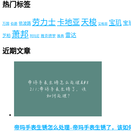
热门标签
劳力士
天梭
卡地亚
宝玑
宝
依波路
万国
伯爵
宝格丽
萧邦
雷达
芝柏
雅克德罗
阿玛尼
雅典
近期文章
帝玛手表生锈怎么处理–帝玛手表生锈了，该如