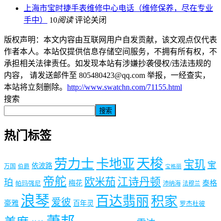
上海市宝时捷手表维修中心电话（维修保养，尽在专业
手中）
10
阅读
评论关闭
版权声明：本文内容由互联网用户自发贡献，该文观点仅代表
作者本人。本站仅提供信息存储空间服务，不拥有所有权，不
承担相关法律责任。如发现本站有涉嫌抄袭侵权/违法违规的
内容， 请发送邮件至 805480423@qq.com 举报，一经查实，
本站将立刻删除。
http://www.swatchn.com/71155.html
搜索
搜索
热门标签
劳力士
天梭
卡地亚
宝玑
宝
依波路
万国
伯爵
宝格丽
帝舵
欧米茄
江诗丹顿
珀
梅花
泰格
帕玛强尼
沛纳海
法穆兰
浪琴
百达翡丽
积家
爱彼
豪雅
百年灵
罗杰杜彼