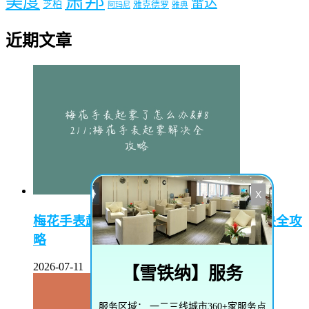
萧邦
美度
雷达
芝柏
雅克德罗
阿玛尼
雅典
近期文章
X
梅花手表起雾了怎么办–梅花手表起雾解决全攻
略
2026-07-11
【
雪铁纳
】服务
服务区域：
一二三线城市360+家服务点